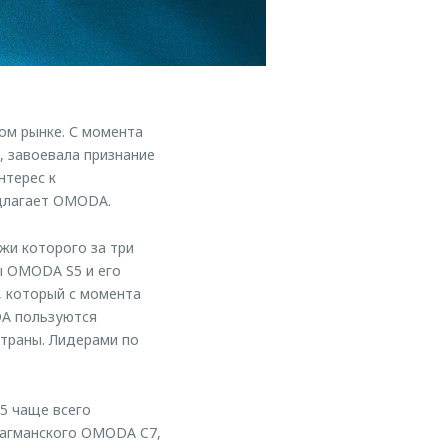
ом рынке. С момента
, завоевала признание
нтерес к
едлагает OMODA.
жи которого за три
ы OMODA S5 и его
, который с момента
DA пользуются
страны. Лидерами по
5 чаще всего
лагманского OMODA C7,