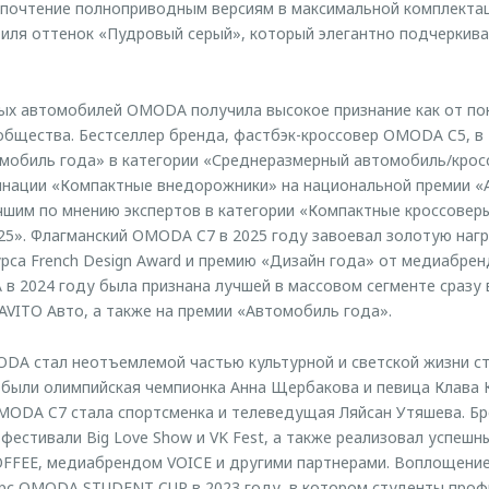
дпочтение полноприводным версиям в максимальной комплектац
ля оттенок «Пудровый серый», который элегантно подчеркива
ых автомобилей OMODA получила высокое признание как от пок
бщества. Бестселлер бренда, фастбэк-кроссовер OMODA C5, в 
омобиль года» в категории «Среднеразмерный автомобиль/крос
инации «Компактные внедорожники» на национальной премии «
учшим по мнению экспертов в категории «Компактные кроссовер
5». Флагманский OMODA C7 в 2025 году завоевал золотую наг
са French Design Award и премию «Дизайн года» от медиабренд
в 2024 году была признана лучшей в массовом сегменте сразу в
VITO Авто, а также на премии «Автомобиль года».
DA стал неотъемлемой частью культурной и светской жизни с
 были олимпийская чемпионка Анна Щербакова и певица Клава К
MODA C7 стала спортсменка и телеведущая Ляйсан Утяшева. Б
фестивали Big Love Show и VK Fest, а также реализовал успешн
OFFEE, медиабрендом VOICE и другими партнерами. Воплощение
рс OMODA STUDENT CUP в 2023 году, в котором студенты проф