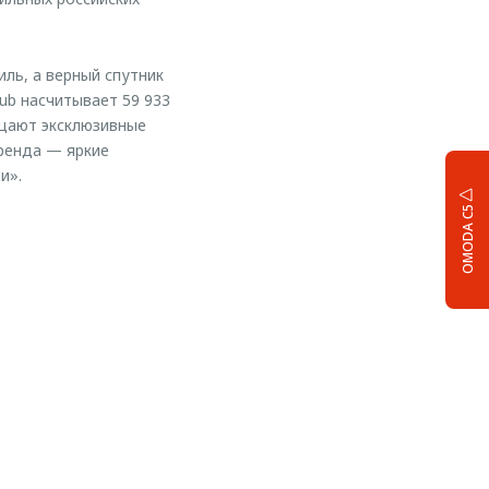
ль, а верный спутник
ub насчитывает 59 933
ещают эксклюзивные
бренда — яркие
и».
OMODA C5