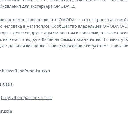
обновления для экстерьера OMODA C5.
сии продемонстрировали, что OMODA — это не просто автомоби
о человека в мегаполисе. Сообщество владельцев OMODA O-Cl
орые делятся друг с другом опытом и советами, а также пос
, включая поездку в Китай на Саммит владельцев. В планах у 
ды и дальнейшее воплощение философии «Искусство в движени
:
https://t.me/omodarussia
arussia
:
https://t.me/jaecoo\_russia
orussia