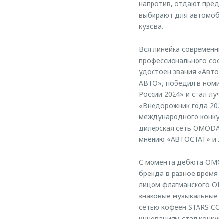
напротив, отдают пре
выбирают для автомоби
кузова.
Вся линейка современн
профессионального соо
удостоен звания «Авт
АВТО», победил в ном
России 2024» и стал л
«Внедорожник года 202
международного конкур
дилерская сеть OMODA 
мнению «АВТОСТАТ» и A
С момента дебюта OMO
бренда в разное время
лицом флагманского O
знаковые музыкальные 
сетью кофеен STARS C
инновациям стал конку