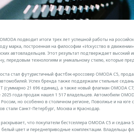
OMODA подводит итоги трех лет успешной работы на российск
году марка, построенная на философии «Искусство в движении»
йских автовладельцев. Этот результат подтверждает высокий и
ну, передовым технологиям и уникальному стилю, которые пр
оста стал футуристичный фастбэк-кроссовер OMODA C5, прода
 автомобилей. Успех бренда также поддержали стильные седан
GT (суммарно 21 696 единиц), а также новый флагман OMODA C7
е 2025 года продаж нашел 1 517 владельцев. Автомобили OMO
 России, но особенно в столичном регионе, Поволжье и на юге 
в стали Санкт-Петербург, Москва и Краснодар.
 раскрывает, что покупатели бестселлера OMODA C5 и седана S
й белый цвет и переднеприводные комплектации. Владельцы ф