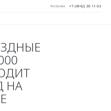
+7 (4942) 30-11-03
Кострома
ЕЗДНЫЕ
000
ОДИТ
Д НА
Е