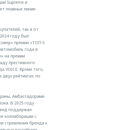
ии Supreme и
ет плавные линии
упателей, так и от
2024 году был
совер» премии «ТОП-5
Автомобиль года в
ы» на премии
раду престижного
а VOICE. Кроме того,
 двух рейтингах: по
траны. Амбассадорами
ока. В 2025 году
ренд поддержал
ые коллаборации с
м стремления бренда к
ильных российских