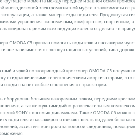
ие крутящего момента между передней и задней осями происхо
ой многодисковой электромагнитной муфте в зависимости от р
 эксплуатации, а также манеры езды водителя. Продвинутая си
ежимами управления: экономичным, комфортным, спортивным, а
но активировать режим всех ведущих колес и отдельно - в прин
вера OMODA C5 призван помогать водителю и пассажирам чувст
ти вне зависимости от эксплуатационных условий, типа дорож
ктный и яркий полноприводный кроссовер OMODA C5 получил 
ку с гидравлическими телескопическими амортизаторами, что 
 и сводит на нет любые отклонения от траектории.
ль оборудован большим панорамным люком, передними креслам
равлениях, а также мультимедийно-развлекательным комплексо
истемой SONY с восемью динамиками. Также OMODA C5 можно з
щиту водителя и пассажиров отвечают шесть подушек безопасн
овений, ассистент контроля за полосой следования, помощник
орможения.