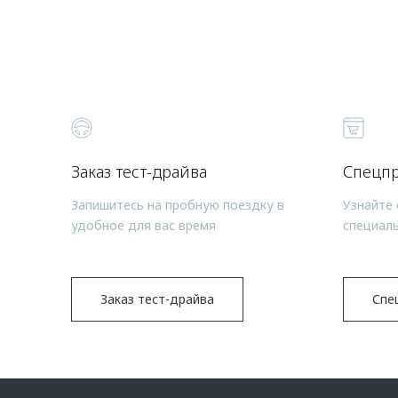
Заказ тест-драйва
Спецп
Запишитесь на пробную поездку в
Узнайте 
удобное для вас время
специал
Заказ тест-драйва
Спе