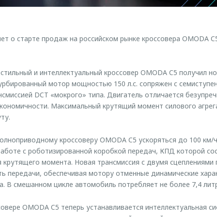
т о старте продаж на российском рынке кроссовера OMODA C5
 стильный и интеллектуальный кроссовер OMODA C5 получил н
Турбированный мотор мощностью 150 л.с. сопряжен с семиступе
смиссией DCT «мокрого» типа. Двигатель отличается безупреч
кономичности. Максимальный крутящий момент силового агрег
ту.
олноприводному кроссоверу OMODA C5 ускоряться до 100 км/ч з
аботе с роботизированной коробкой передач, КПД которой со
 крутящего момента. Новая трансмиссия с двумя сцеплениями 
ь передачи, обеспечивая мотору отменные динамические хара
а. В смешанном цикле автомобиль потребляет не более 7,4 литр
совере OMODA C5 теперь устанавливается интеллектуальная си