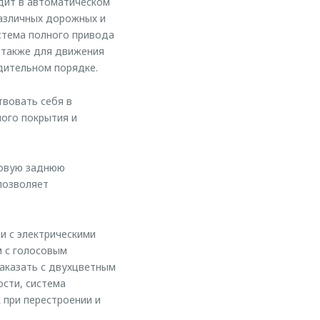
дит в автоматическом
азличных дорожных и
стема полного привода
 также для движения
удительном порядке.
вовать себя в
ного покрытия и
новую заднюю
позволяет
и с электрическими
м с голосовым
аказать с двухцветным
ости, система
 при перестроении и