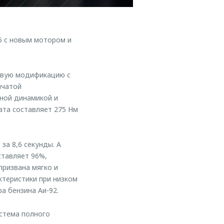
 с новым мотором и
овую модификацию с
нчатой
ной динамикой и
ата составляет 275 Нм
а 8,6 секунды. А
ставляет 96%,
призвана мягко и
ктеристики при низком
а бензина Аи-92.
стема полного