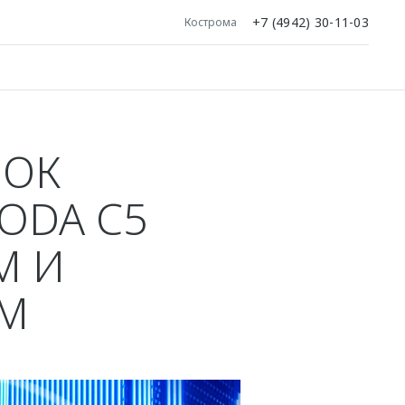
+7 (4942) 30-11-03
Кострома
НОК
ODA C5
М И
М