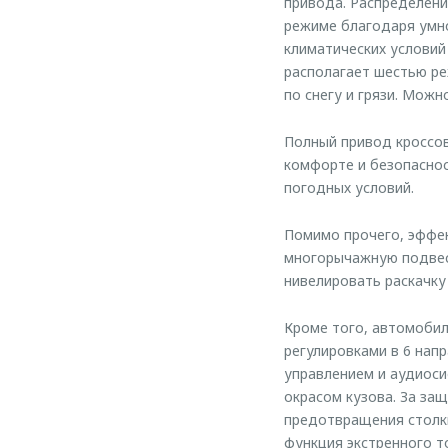
привода. Распределен
режиме благодаря умн
климатических условий
располагает шестью р
по снегу и грязи. Мож
Полный привод кроссо
комфорте и безопаснос
погодных условий.
Помимо прочего, эффе
многорычажную подвес
нивелировать раскачку
Кроме того, автомоби
регулировками в 6 нап
управлением и аудиос
окрасом кузова. За за
предотвращения столкн
функция экстренного т