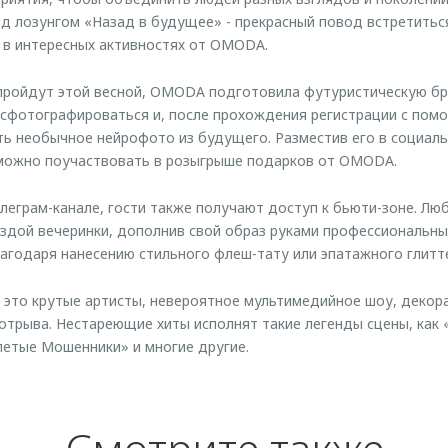
д лозунгом «Назад в будущее» - прекрасный повод встретиться
 в интересных активностях от OMODA.
пройдут этой весной, OMODA подготовила футуристическую бре
 сфотографироваться и, после прохождения регистрации с по
ть необычное нейрофото из будущего. Разместив его в социаль
 можно поучаствовать в розыгрыше подарков от OMODA.
елеграм-канале, гости также получают доступ к бьюти-зоне. Л
здой вечеринки, дополнив свой образ руками профессиональны
агодаря нанесению стильного флеш-тату или эпатажного глитт
 это крутые артисты, невероятное мультимедийное шоу, декор
трыва. Нестареющие хиты исполнят такие легенды сцены, как 
петые Мошенники» и многие другие.