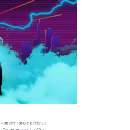
рживает самые веселые
 Супердискотека 90-х,