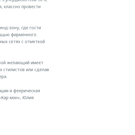
, классно провести
нд-зону, где гости
мощью фирменного
ных сетях с отметкой
юбой желающий имеет
х стилистов или сделав
ера.
ации и феерическая
«Кар-мэн», Юлия