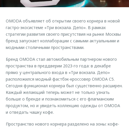
Страхование
Клиентская поддержка
Обратная связь
Кредитный калькулятор
O&J Автоклуб
OMODA объявляет об открытии своего корнера в новой
Аксессуары
Клуб владельцев OMODA
гастро-экосистеме «Три вокзала. Депо». В рамках
стратегии развития своего присутствия на рынке Москвы
Одежда и сувениры
Приложение O&J
бренд запускает коллаборации с самыми актуальными и
Оригинальные аксессуары
модными столичными пространствами.
Аксессуары
Запчасти
Одежда и сувениры
Бренд OMODA стал автомобильным партнером нового
Трейд-ин
пространства в преддверии 2023-го года: в декабре
Оригинальные аксессуары
прямо у центрального входа в «Три вокзала. Депо»
Калькулятор трейд-ин
Запчасти
расположился модный фастбэк-кроссовер OMODA C5.
Сегодня функционал корнера был существенно расширен.
Каждый желающий теперь может не только узнать
больше о бренде и познакомиться с его флагманским
продуктом, но и увидеть коллекцию одежды от OMODA
и отведать чашку кофе.
Пространство нового корнера разделено на зоны: кофе-