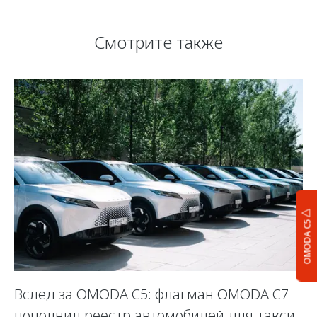
Смотрите также
OMODA C5
Вслед за OMODA C5: флагман OMODA C7
С
пополнил реестр автомобилей для такси
п