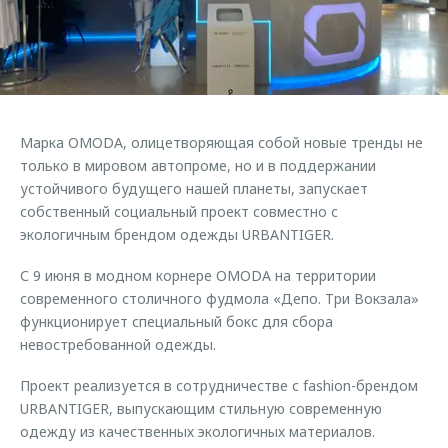
Страхование
Клиентская поддержка
Обратная связь
Кредитный калькулятор
O&J Автоклуб
Аксессуары
Клуб владельцев OMODA
Одежда и сувениры
Приложение O&J
Марка OMODA, олицетворяющая собой новые тренды не
Оригинальные аксессуары
только в мировом автопроме, но и в поддержании
Аксессуары
Запчасти
устойчивого будущего нашей планеты, запускает
Одежда и сувениры
собственный социальный проект совместно с
Трейд-ин
Оригинальные аксессуары
экологичным брендом одежды URBANTIGER.
Калькулятор трейд-ин
Запчасти
С 9 июня в модном корнере OMODA на территории
современного столичного фудмола «Депо. Три Вокзала»
функционирует специальный бокс для сбора
невостребованной одежды.
Проект реализуется в сотрудничестве с fashion-брендом
URBANTIGER, выпускающим стильную современную
одежду из качественных экологичных материалов.