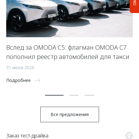
Вслед за OMODA C5: флагман OMODA C7
С
пополнил реестр автомобилей для такси
п
а
31 июля 2026
5 
Подробнее
По
Все предложения
Заказ тест-драйва