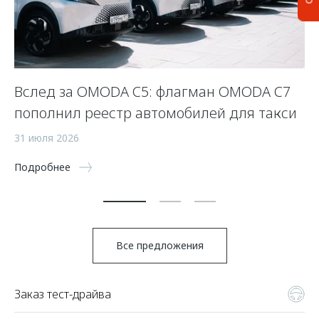
Вслед за OMODA C5: флагман OMODA C7
С
пополнил реестр автомобилей для такси
п
а
31 июля 2026
5 
Подробнее
По
Все предложения
Заказ тест-драйва