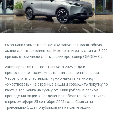
Страхование
Клиентская поддержка
Обратная связь
Кредитный калькулятор
O&J Автоклуб
Аксессуары
Клуб владельцев OMODA
Одежда и сувениры
Приложение O&J
Оригинальные аксессуары
Аксессуары
Ozon Банк совместно с OMODA запускает масштабную
Запчасти
Одежда и сувениры
акцию для своих клиентов. Можно выиграть один из 3 000
призов, в том числе флагманский кроссовер OMODA C7.
Трейд-ин
Оригинальные аксессуары
Калькулятор трейд-ин
Запчасти
Акция проходит с 1 по 31 августа 2025 года и
предоставляет возможность выиграть ценные призы.
Чтобы стать участником, нужно нажать на кнопку
«Участвовать»
на странице акции
и совершить покупку по
карте Ozon Банка на сумму от 3 000 рублей в период
проведения акции. Определение победителей состоится
в прямом эфире 25 сентября 2025 года. Ссылка на
трансляцию будет опубликована на
сайте
акции.