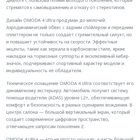
диалоге с пользователями молодого поколения, которые
стремятся к самовыражению и отказу от стереотипов.
Дизайн OMODA 4 Ultra продуман до мелочей.
Аэродинамический обвес с задним спойлером и передним
сплиттером не только создает стремительный силуэт, но
и повышает устойчивость на скорости. Эффектные
акценты, такие как зеркала в карбоновом стиле, яркие
накладки на тормозные суппорты и эксклюзивный кибер-
значок, подчеркивают спортивный характер модели и
индивидуальность её обладателя.
Техническое оснащение OMODA 4 Ultra соответствует его
динамичному экстерьеру. Автомобиль получит систему
помощи водителю (ADAS) уровня L2+, обеспечивающую
комфорт и безопасность в разных сценариях вождения. В
центре салона — большой вертикальный экран, который
создает современное цифровое пространство,
отвечающее запросам поколения Z.
OMODA 4 Ultra — это не просто шоу-кар, а часть большой