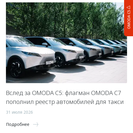
OMODA C5
Вслед за OMODA C5: флагман OMODA C7
С
пополнил реестр автомобилей для такси
п
а
31 июля 2026
5 
Подробнее