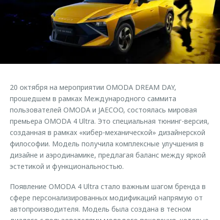
Страхование
Клиентская поддержка
Обратная связь
Кредитный калькулятор
O&J Автоклуб
Аксессуары
Клуб владельцев OMODA
Одежда и сувениры
Приложение O&J
Оригинальные аксессуары
Аксессуары
20 октября на мероприятии OMODA DREAM DAY,
Запчасти
Одежда и сувениры
прошедшем в рамках Международного саммита
пользователей OMODA и JAECOO, состоялась мировая
Трейд-ин
Оригинальные аксессуары
премьера OMODA 4 Ultra. Это специальная тюнинг-версия,
Калькулятор трейд-ин
Запчасти
созданная в рамках «кибер-механической» дизайнерской
философии. Модель получила комплексные улучшения в
дизайне и аэродинамике, предлагая баланс между яркой
эстетикой и функциональностью.
Появление OMODA 4 Ultra стало важным шагом бренда в
сфере персонализированных модификаций напрямую от
автопроизводителя. Модель была создана в тесном